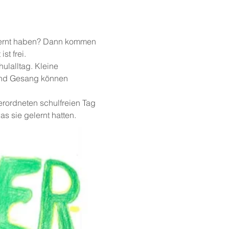
lernt haben? Dann kommen 
st frei.
ulalltag. Kleine 
und Gesang können 
erordneten schulfreien Tag 
s sie gelernt hatten.