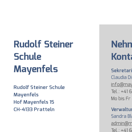
Rudolf Steiner
Nehm
Schule
Kont
Mayenfels
Sekretar
Claudia D
info@may
Rudolf Steiner Schule
Tel.: +41 
Mayenfels
Mo bis Fr
Hof Mayenfels 15
CH-4133 Pratteln
Verwaltu
Sandra B
admin@m
Tel.: +41 