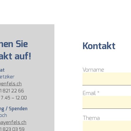
en Sie
Kontakt
akt auf!
Vorname
iat
ietziker
enfels.ch
61 821 22 66
Email
 7.45 – 12.00
ng / Spenden
loch
Thema
ayenfels.ch
61 823 03 59