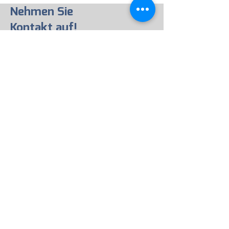
Nehmen Sie
Kontakt auf!
Sekretariat
Claudia Dietziker
info@mayenfels.ch
Tel.:
+41 61 821 22 66
Mo bis Fr 7.45 – 12.00
Verwaltung / Spenden
Sandra Bloch
admin@mayenfels.ch
Tel.: +41 61 823 03 59
Di, Do und Fr 8.00 – 12.00
Schulleitung
Friederike Gläsener, Christina Kerssen,
C
orina Landes
& Peter Meyer
schulleitung@mayenfels.ch