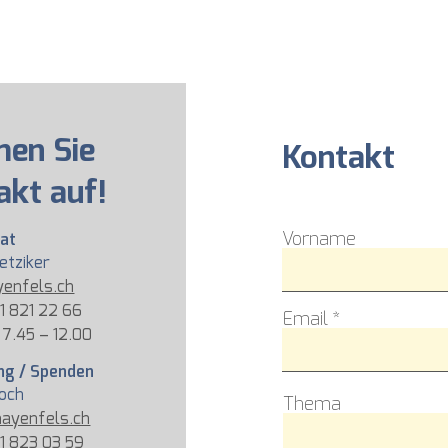
en Sie
Kontakt
akt auf!
Vorname
iat
ietziker
enfels.ch
61 821 22 66
Email
 7.45 – 12.00
ng / Spenden
loch
Thema
ayenfels.ch
61 823 03 59