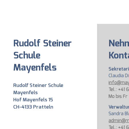
Rudolf Steiner
Nehm
Schule
Kont
Mayenfels
Sekretar
Claudia D
info@may
Rudolf Steiner Schule
Tel.: +41 
Mayenfels
Mo bis Fr
Hof Mayenfels 15
CH-4133 Pratteln
Verwaltu
Sandra B
admin@m
Tel.: +41 