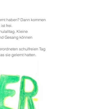
lernt haben? Dann kommen 
st frei.
ulalltag. Kleine 
und Gesang können 
erordneten schulfreien Tag 
s sie gelernt hatten.