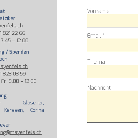
Vorname
iat
ietziker
enfels.ch
61 821 22 66
Email
 7.45 – 12.00
ng / Spenden
loch
Thema
ayenfels.ch
61 823 03 59
d Fr 8.00 – 12.00
Nachricht
ung
rike Gläsener,
na Kerssen, C
orina
Meyer
tung@mayenfels.ch