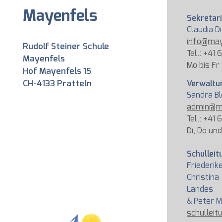
Mayenfels
Sekretar
Claudia D
info@may
Rudolf Steiner Schule
Tel.: +41 
Mayenfels
Mo bis Fr
Hof Mayenfels 15
CH-4133 Pratteln
Verwaltu
Sandra B
admin@m
Tel.: +41 
Di, Do un
Schulleit
Friede
Christi
Landes
& Peter 
schullei