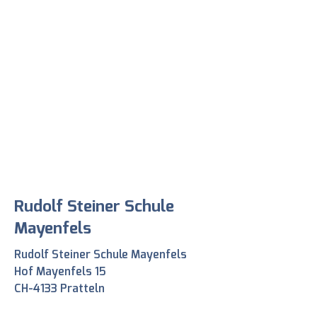
Möglichkeit das Vertrauen Ihrer
Möglichkeit, um das Vertrauen der
Kunden zu gewinnen.
Kunden in Ihren Online-Shop zu
stärken. Hier können Sie zeigen, dass
Ihr Shop seriös und zuverlässig ist.
Rudolf Steiner Schule
Mayenfels
Rudolf Steiner Schule Mayenfels
Hof Mayenfels 15
CH-4133 Pratteln