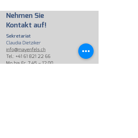
Nehmen Sie
Kontakt auf!
Sekretariat
Claudia Dietziker
info@mayenfels.ch
Tel.:
+41 61 821 22 66
Mo bis Fr 7.45 – 12.00
Verwaltung / Spenden
Sandra Bloch
admin@mayenfels.ch
Tel.: +41 61 823 03 59
Di, Do und Fr 8.00 – 12.00
Schulleitung
Friederike Gläsener, Christina Kerssen,
C
orina Landes
& Peter Meyer