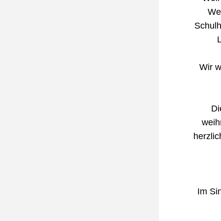
Wei
Schulh
L
Wir w
 D
weih
herzli
Im Si