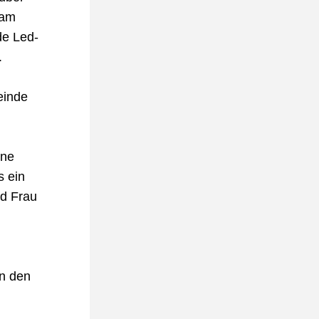
am 
de Led-
 
inde 
ne 
 ein 
 Frau 
n den 