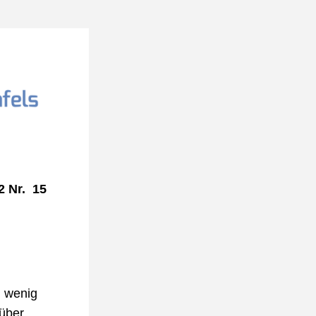
 Nr.  15
 wenig 
über 