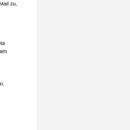
ail zu, 
ta 
am 
n.