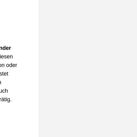
nder 
iesen 
n oder 
tet 
 
uch 
ätig. 