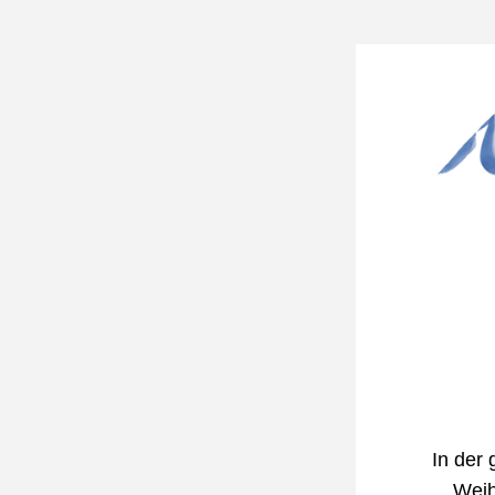
In der 
Weih